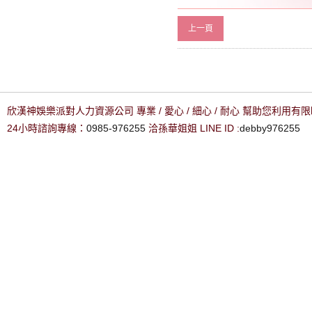
上一頁
欣漢神娛樂派對人力資源公司 專業 / 愛心 / 細心 / 耐心 幫助您利用
24小時諮詢專線：
0985-976255
洽孫華姐姐 LINE ID :
debby976255