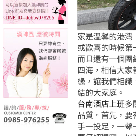
家是溫馨的港灣
或歡喜的時候第
而且還有一個團
四海，相信大家
緣，讓我們相識
結的大家庭。
台南酒店上班
多
品質。首先，要
手一投足，一顰