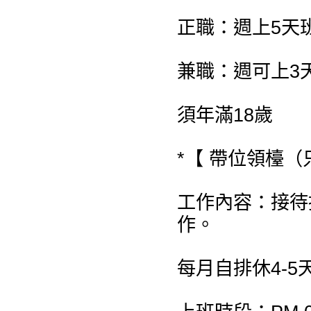
正職：週上5天
兼職：週可上3
須年滿18歲
*【 帶位領檯（
工作內容：接待
作。
每月自排休4-5