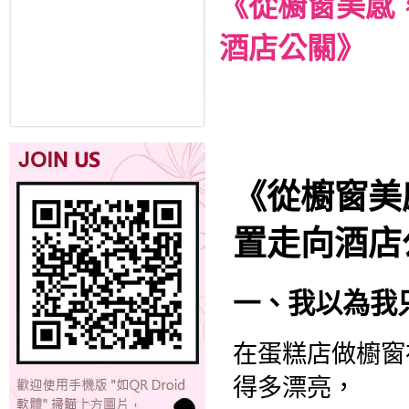
《從櫥窗美感
酒店公關》
《從櫥窗美
置走向酒店
一、我以為我
在蛋糕店做櫥窗
得多漂亮，