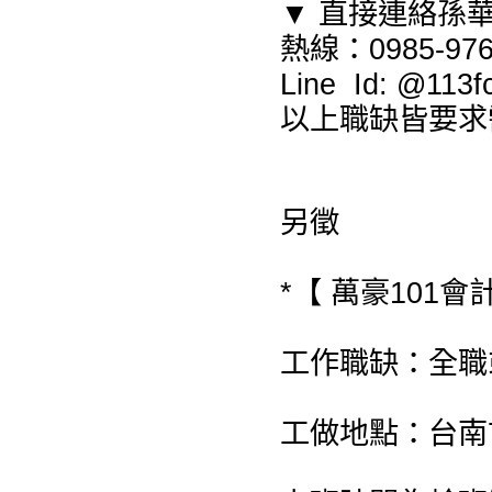
▼ 直接連絡孫
熱線：0985-976
Line Id: @1
以上職缺皆要求
另徵
*【 萬豪101會
工作職缺：全職
工做地點：台南