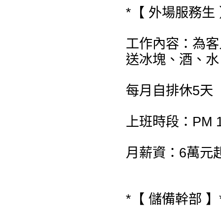
*【 外場服務生 
工作內容：為客
送冰塊、酒、水
每月自排休5天
上班時段：PM 19:
月薪資：6萬元
*【 儲備幹部 】