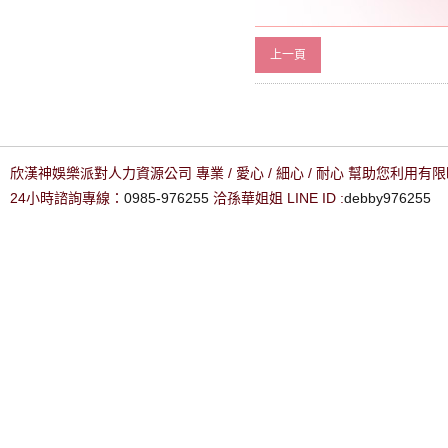
上一頁
欣漢神娛樂派對人力資源公司 專業 / 愛心 / 細心 / 耐心 幫助您利用
24小時諮詢專線：
0985-976255
洽孫華姐姐 LINE ID :
debby976255