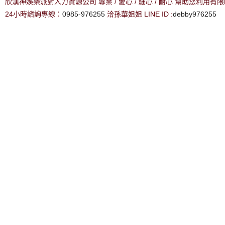
欣漢神娛樂派對人力資源公司 專業 / 愛心 / 細心 / 耐心 幫助您利用
24小時諮詢專線：
0985-976255
洽孫華姐姐 LINE ID :
debby976255