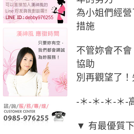
為小姐們經營
措施
不管妳會不會
協助
別再觀望了！
-＊-＊-＊-＊
▼ 有最優質下