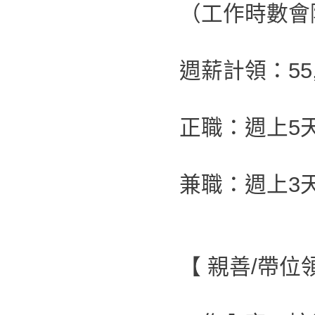
（工作時數會
週薪計領：55,0
正職：週上5
兼職：週上3
【 親善/帶