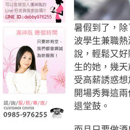
暑假到了，除
波學生兼職熱
說，輕鬆又好
生的她，幾天
受高薪誘惑想
開場秀舞這兩
退堂鼓。
而且只要做酒