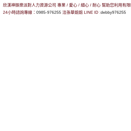
欣漢神娛樂派對人力資源公司 專業 / 愛心 / 細心 / 耐心 幫助您利用
24小時諮詢專線：
0985-976255
洽孫華姐姐 LINE ID :
debby976255