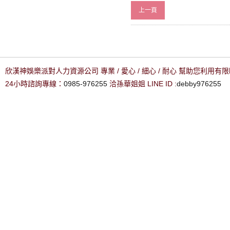
上一頁
欣漢神娛樂派對人力資源公司 專業 / 愛心 / 細心 / 耐心 幫助您利用
24小時諮詢專線：
0985-976255
洽孫華姐姐 LINE ID :
debby976255