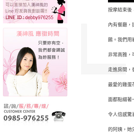
按摩結束後
內有餐廳，
餚。我們用
非常高雅，
走進房間，
最愛的雞蛋
面都點綴著
令人倍感驚
的阿姨，她