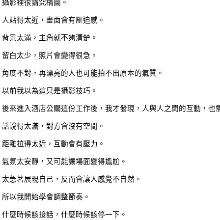
攝影裡很講究構圖。
人站得太近，畫面會有壓迫感。
背景太滿，主角就不夠清楚。
留白太少，照片會變得很急。
角度不對，再漂亮的人也可能拍不出原本的氣質。
以前我以為這只是攝影技巧。
後來進入酒店公關這份工作後，我才發現，人與人之間的互動，也
話說得太滿，對方會沒有空間。
距離拉得太近，互動會有壓力。
氣氛太安靜，又可能讓場面變得尷尬。
太急著展現自己，反而會讓人感覺不自然。
所以我開始學會調整節奏。
什麼時候該接話，什麼時候該停一下。