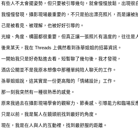
有些人不太會擺姿勢，但只要被引導幾句，就會慢慢放鬆，出現很
我慢慢發現，攝影現場最重要的，不只是拍出漂亮照片，而是讓被
己是被看見、被理解，也被好好引導的。
光線、角度、構圖都很重要，但真正讓一張照片有溫度的，往往是
後來某天，我在 Threads 上偶然看到孫華姐姐的招募資訊。
一開始我只是好奇點進去看，短暫聊了幾句後，我才發現，
酒店公關並不是我原本想像中那種單純陪人聊天的工作。
孫華姐姐說，這其實是一份更高階的「情緒設計」工作。
那一刻我突然有一種很熟悉的感覺。
原來我過去在攝影現場學會的觀察力、節奏感、引導能力和臨場反
只是以前，我是幫人在鏡頭前找到最好的角度。
現在，我是在人與人的互動裡，找到最舒服的距離。