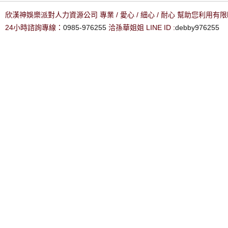
欣漢神娛樂派對人力資源公司 專業 / 愛心 / 細心 / 耐心 幫助您利用
24小時諮詢專線：
0985-976255
洽孫華姐姐 LINE ID :
debby976255