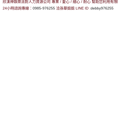
欣漢神娛樂派對人力資源公司 專業 / 愛心 / 細心 / 耐心 幫助您利用
24小時諮詢專線：
0985-976255
洽孫華姐姐 LINE ID :
debby976255