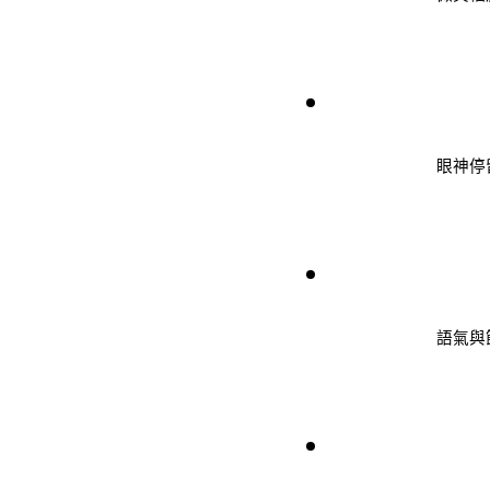
眼神停
語氣與