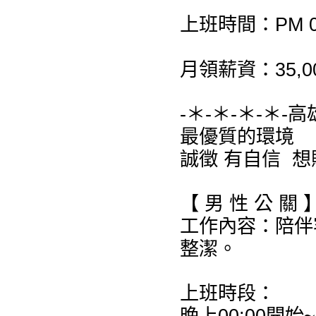
上班時間：PM 07:
月領薪資：35,0
-＊-＊-＊-＊-
最優質的環境
誠徵 有自信 
【 男 性 公 關 
工作內容：陪伴
整潔。
上班時段：
晚上00:00開始~