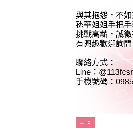
與其抱怨，不如
孫華姐姐手把手
挑戰高薪，誠徵
有興趣歡迎詢問
聯絡方式：
Line：@113fcs
手機號碼：0985-
上一頁