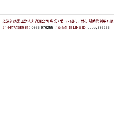
欣漢神娛樂派對人力資源公司 專業 / 愛心 / 細心 / 耐心 幫助您利用
24小時諮詢專線：
0985-976255
洽孫華姐姐 LINE ID :
debby976255