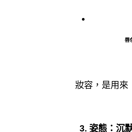
唇
妝容，是用來
3. 姿態：沉