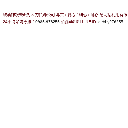
欣漢神娛樂派對人力資源公司 專業 / 愛心 / 細心 / 耐心 幫助您利用
24小時諮詢專線：
0985-976255
洽孫華姐姐 LINE ID :
debby976255