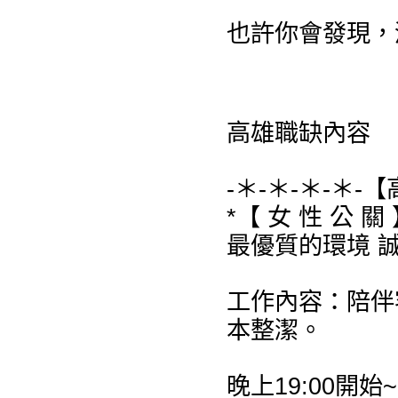
也許你會發現，
高雄職缺內容
-＊-＊-＊-＊-
*【 女 性 公 關 
最優質的環境 
工作內容：陪伴
本整潔。
晚上19:00開始~