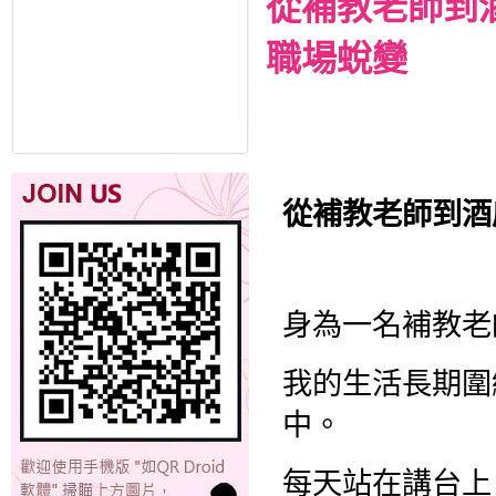
從補教老師到
職場蛻變
從補教老師到酒
身為一名補教老
我的生活長期圍
中。
每天站在講台上