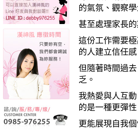
的氣氛、觀察學
甚至處理家長的
這份工作需要極
的人建立信任感
但隨著時間過去
乏。
我熱愛與人互動
的是一種更彈性
更能展現自我個