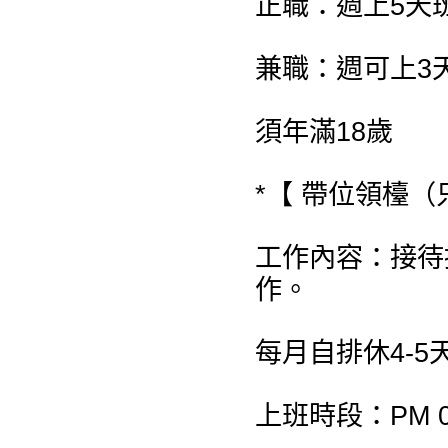
正職：週上5天
兼職：週可上3
須年滿18歲
*【 帶位領檯（
工作內容：接待
作。
每月自排休4-5
上班時段：PM 08: