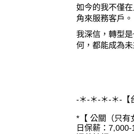
如今的我不僅在
角來服務客戶。
我深信，轉型是
何，都能成為未
-＊-＊-＊-＊-
*【 公關（只有
日保薪：7,000-