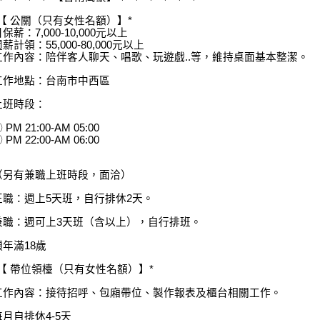
*【 公關（只有女性名額）】*
保薪：7,000-10,000元以上
薪計領：55,000-80,000元以上
工作內容：陪伴客人聊天、唱歌、玩遊戲..等，維持桌面基本整潔。
工作地點：台南市中西區
上班時段：
 PM 21:00-AM 05:00
 PM 22:00-AM 06:00
（另有兼職上班時段，面洽）
正職：週上5天班，自行排休2天。
兼職：週可上3天班（含以上），自行排班。
須年滿18歲
*【 帶位領檯（只有女性名額）】*
工作內容：接待招呼、包廂帶位、製作報表及櫃台相關工作。
每月自排休4-5天