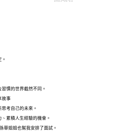
2025-02-21
定。
去習慣的世界截然不同。
享故事
新思考自己的未來。
力、累積人生經驗的機會。
，孫華姐姐也幫我安排了面試。