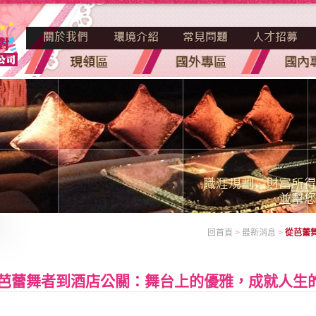
回首頁
>
最新消息
>
從芭蕾
芭蕾舞者到酒店公關：舞台上的優雅，成就人生