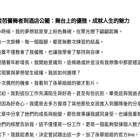
從芭蕾舞者到酒店公關：舞台上的優雅，成就人生的魅力
小時候，我的夢想就是穿上粉色舞裙，在聚光燈下翩翩起舞。
每一次旋轉、每一個踮腳，都是無數次練習的結晶。
芭蕾不僅教會了我優雅，也讓我學會了堅持與自律。
但隨著年齡增長，我開始意識到，這條路或許並沒有我想像中那麼穩
當現實與夢想發生碰撞，我該如何選擇？
一次偶然的機會，我看到了孫華姐姐的徵才影片。
起初，我對這份工作充滿陌生與好奇，甚至有些抗拒，畢竟這與我過
但因為好奇心，我還是去多方搜尋了其他那些女孩進入到團隊後的分
文章中分享了她們的成長與蛻變，那些故事讓我感同身受，也讓我重
她們的經歷告訴我，這不僅僅是一份工作，更是一個能夠發揮個人魅
當下，我鼓起勇氣，決定嘗試踏出這一步，加了孫華姐姐的官方line