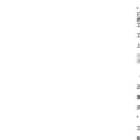
日
週
①
②