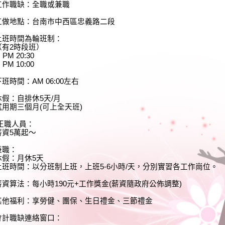
工作職缺：全職或兼職
工做地點：台南市中西區忠義路二段
上班時間為輪班制：
（有2時段班）
: PM 20:30
: PM 10:00
下班時間：AM 06:00左右
休假：自排休5天/月
試用期三個月(可上全天班)
正職人員：
薪資5萬起～
兼職：
休假：月休5天
上班時間：以分班制上班，上班5-6小時/天，分別實習各工作崗位。
薪資算法：每小時190元+工作獎金(薪資隨政府公佈調整)
其他福利：享勞健、團保、生日禮金、三節禮金
會計職缺連絡窗口：