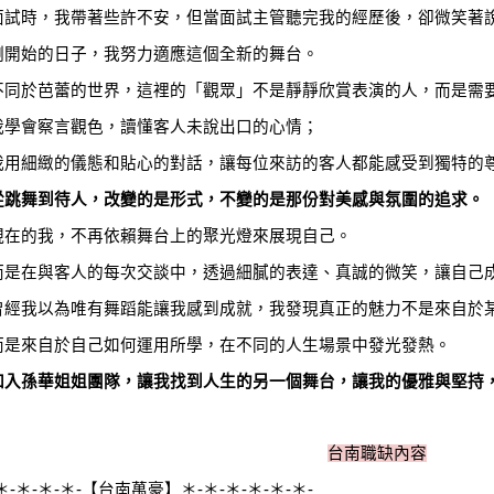
面試時，我帶著些許不安，但當面試主管聽完我的經歷後，卻微笑著
剛開始的日子，我努力適應這個全新的舞台。
不同於芭蕾的世界，這裡的「觀眾」不是靜靜欣賞表演的人，而是需
我學會察言觀色，讀懂客人未說出口的心情；
我用細緻的儀態和貼心的對話，讓每位來訪的客人都能感受到獨特的
從跳舞到待人，改變的是形式，不變的是那份對美感與氛圍的追求。
現在的我，不再依賴舞台上的聚光燈來展現自己。
而是在與客人的每次交談中，透過細膩的表達、真誠的微笑，讓自己
曾經我以為唯有舞蹈能讓我感到成就，我發現真正的魅力不是來自於
而是來自於自己如何運用所學，在不同的人生場景中發光發熱。
加入孫華姐姐團隊，讓我找到人生的另一個舞台，讓我的優雅與堅持
台南職缺內容
＊-＊-＊-＊-【台南萬豪】＊-＊-＊-＊-＊-＊-