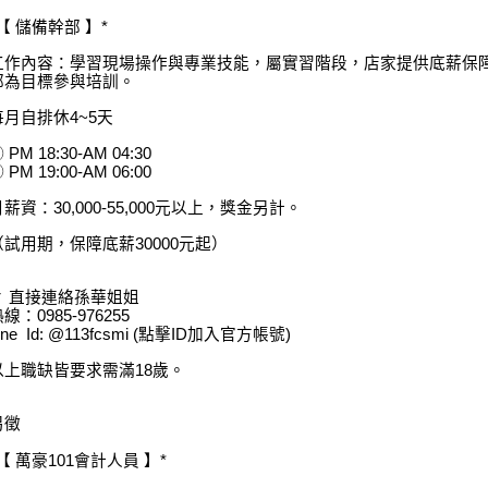
【 儲備幹部 】*
工作內容：學習現場操作與專業技能，屬實習階段，店家提供底薪保
部為目標參與培訓。
每月自排休4~5天
 PM 18:30-AM 04:30
 PM 19:00-AM 06:00
月薪資：30,000-55,000元以上，獎金另計。
（試用期，保障底薪30000元起）
▼ 直接連絡孫華姐姐
線：0985-976255
ine Id: @113fcsmi (點擊ID加入官方帳號)
以上職缺皆要求需滿18歲。
另徵
【 萬豪101會計人員 】*