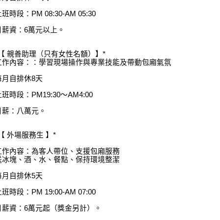
班時段：PM 08:30-AM 05:30
月薪資：6萬元以上。
*【 親善助理（只有女性名額）】*
工作內容：：學習現場操作與專業技能及帶動包廂氣氛
每月自排休8天
班時段：PM19:30～AM4:00
月薪：八萬元。
*【 外場服務生 】*
工作內容：為客人帶位、支援包廂服務
送冰塊、酒、水、餐點、保持環境整潔
每月自排休5天
班時段：PM 19:00-AM 07:00
月薪資：6萬元起（獎金另計）。