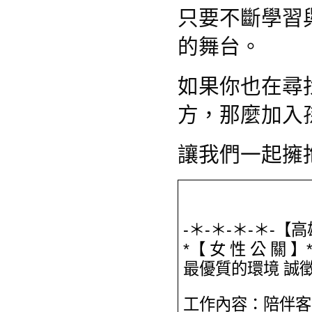
只要不斷學習
的舞台。
如果你也在尋
方，那麼加入
讓我們一起擁
-＊-＊-＊-＊-【
*【 女 性 公 關 】
最優質的環境 誠
工作內容：陪伴客