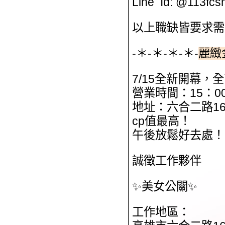
Line Id: @113
以上職缺皆要求需
-＊-＊-＊-＊-
麗緻
7/15全新開幕，
營業時間：15：00
地址：六合二路16
cp值最高！
午後放鬆好去處！
誠徵工作夥伴
✨美女公關✨
工作地區：