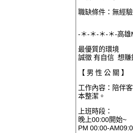
職缺條件：無經驗
-＊-＊-＊-＊-高
最優質的環境
誠徵 有自信 想
【 男 性 公 關 】
工作內容：陪伴客
本整潔。
上班時段：
晚上00:00開始~
PM 00:00-AM09: