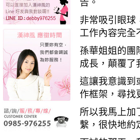
告。
非常吸引眼球
工作內容完全
孫華姐姐的團
成長，顛覆了
這讓我意識到
作框架，尋找
所以我馬上加了
繫，很快地約