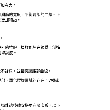
更加寬大。
加肩膀的寬度，平衡臀部的曲線。下
來更加和諧。
。
設計的禮服，這樣能夠在視覺上創造
的單調感。
覺不舒適，並且突顯腰部曲線。
腿部，弱化腰腹區域的存在。V領或
，還能讓整體穿搭更有層次感。以下