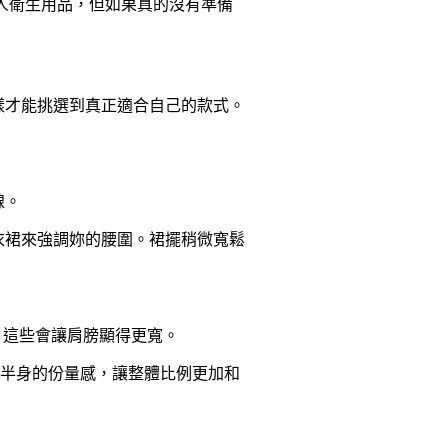
人衛生用品，但如果真的沒有準備
樣才能挑選到真正適合自己的款式。
線。
衣裙來強調妳的腰圍。裙擺稍微寬鬆
，這些會讓肩膀顯得更寬。
下半身的份量感，讓整體比例更加和