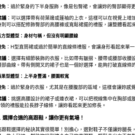
：過於緊身的下半身服飾，像是包臀裙，會讓妳的臀部顯得
避免
建議
：可以選擇帶有荷葉邊或蓬袖的上衣，這樣可以在視覺上增
身則可以搭配修飾臀部的高腰褲或寬鬆裙擺的禮服，讓整體看起
長方型體型：身材勻稱，但沒有明顯腰線
：H型直筒裙或過於簡單的直線條禮服，會讓身形看起來單一
避免
建議
：選擇有細節裝飾的衣服，比如帶有皺摺、腰帶或腰部收腰
腰部曲線。帶有側開叉的裙子也是一個好選擇，能夠打破直線條
蘋果型體型：上半身豐滿，腰圍較寬
：過於緊身的衣服，尤其是在腰腹部的區域，這樣會讓妳感
避免
建議
：挑選高腰設計的裙子或連衣裙，可以把視線集中在胸部或
U領的禮服能拉長脖子線條，讓妳看起來更加修長。
3. 選擇合適的高跟鞋，讓你更有氣場！
高跟鞋選擇的秘訣其實很簡單！別擔心，選對鞋子不僅讓妳腿長