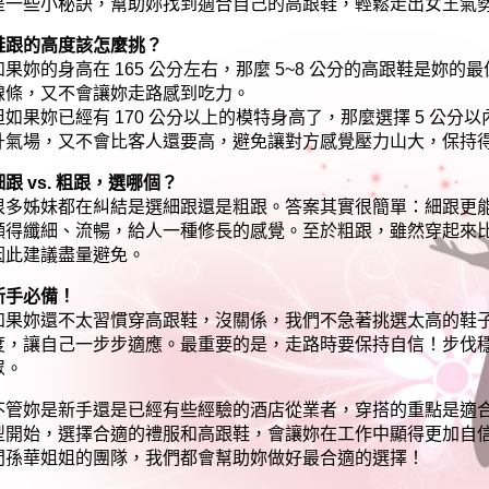
是一些小秘訣，幫助妳找到適合自己的高跟鞋，輕鬆走出女王氣
鞋跟的高度該怎麼挑？
如果妳的身高在 165 公分左右，那麼 5~8 公分的高跟鞋是妳
線條，又不會讓妳走路感到吃力。
但如果妳已經有 170 公分以上的模特身高了，那麼選擇 5 公
升氣場，又不會比客人還要高，避免讓對方感覺壓力山大，保持
細跟 vs. 粗跟，選哪個？
很多姊妹都在糾結是選細跟還是粗跟。答案其實很簡單：細跟更
顯得纖細、流暢，給人一種修長的感覺。至於粗跟，雖然穿起來
因此建議盡量避免。
新手必備！
如果妳還不太習慣穿高跟鞋，沒關係，我們不急著挑選太高的鞋
度，讓自己一步步適應。最重要的是，走路時要保持自信！步伐
眾。
不管妳是新手還是已經有些經驗的酒店從業者，穿搭的重點是適
型開始，選擇合適的禮服和高跟鞋，會讓妳在工作中顯得更加自
問孫華姐姐的團隊，我們都會幫助妳做好最合適的選擇！