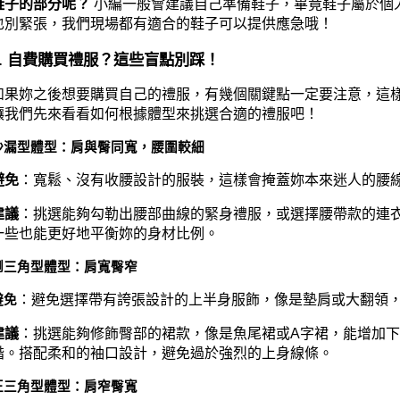
鞋子的部分呢？
小編一般會建議自己準備鞋子，畢竟鞋子屬於個
也別緊張，我們現場都有適合的鞋子可以提供應急哦！
2. 自費購買禮服？這些盲點別踩！
如果妳之後想要購買自己的禮服，有幾個關鍵點一定要注意，這
讓我們先來看看如何根據體型來挑選合適的禮服吧！
沙漏型體型：肩與臀同寬，腰圍較細
避免
：寬鬆、沒有收腰設計的服裝，這樣會掩蓋妳本來迷人的腰
建議
：挑選能夠勾勒出腰部曲線的緊身禮服，或選擇腰帶款的連
一些也能更好地平衡妳的身材比例。
倒三角型體型：肩寬臀窄
：避免選擇帶有誇張設計的上半身服飾，像是墊肩或大翻領
避免
建議
：挑選能夠修飾臀部的裙款，像是魚尾裙或A字裙，能增加
諧。搭配柔和的袖口設計，避免過於強烈的上身線條。
正三角型體型：肩窄臀寬