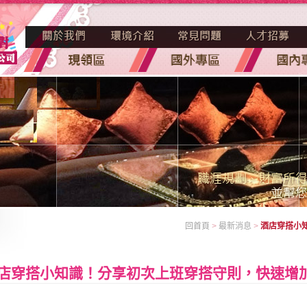
回首頁
>
最新消息
>
酒店穿搭小
店穿搭小知識！分享初次上班穿搭守則，快速增