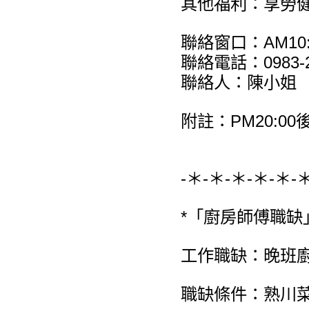
其他福利：享勞
聯絡窗口：AM10:0
聯絡電話：0983-2
聯絡人：陳小姐
附註：PM20:00後，
-＊-＊-＊-＊-＊-
*「廚房師傅職缺
工作職缺：晚班廚
職缺條件：熟川