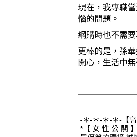
現在，我專職當
惱的問題。
網購時也不需要
更棒的是，孫華
開心，生活中無
-＊-＊-＊-＊-【
*【 女 性 公 關 】