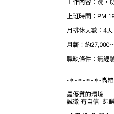
工作內容：洗，
上班時間：PM 19
月排休天數：4
月薪：約27,000～
職缺條件：無經
-＊-＊-＊-＊-高
最優質的環境
誠徵 有自信 想