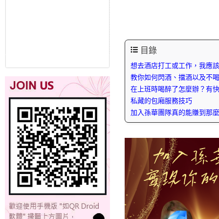
目錄
想去酒店打工或工作，我應
教你如何閃酒、擋酒以及不
在上班時喝醉了怎麼辦？有
私藏的包廂服務技巧
加入孫華團隊真的能賺到那