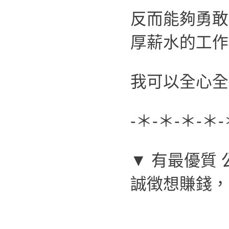
反而能夠勇敢
厚薪水的工作
我可以全心全
-＊-＊-＊-＊-
▼ 有最優質 
誠徴想賺錢，