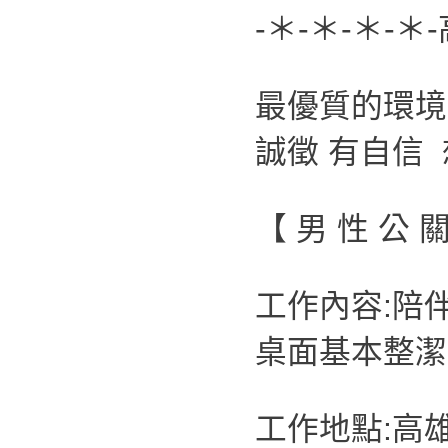
-＊-＊-＊-＊
最優質的環
誠徵 有自信
【 男 性 公 
工作內容:陪
桌面基本整潔
工作地點:高