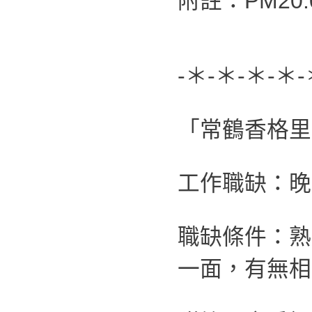
附註：PM20:0
-＊-＊-＊-＊-
「常鶴香格里
工作職缺：晚
職缺條件：熟
一面，有無相