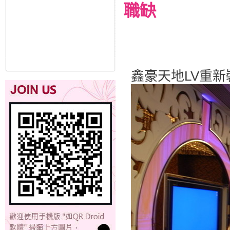
職缺
鑫豪天地LV重