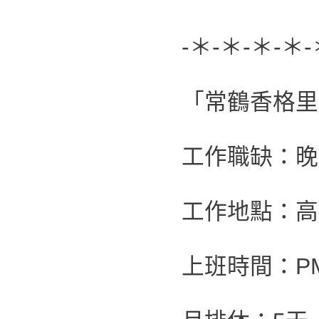
-＊-＊-＊-＊-
「常鶴香格里
工作職缺：晚
工作地點：高
上班時間：PM2