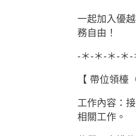
一起加入優越
務自由！
-＊-＊-＊-＊-
【 帶位領檯
工作內容：接
相關工作。