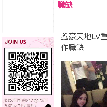
職缺
鑫豪天地LV
作職缺