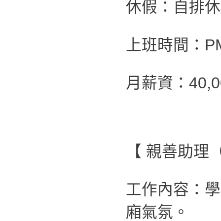
休假：自排休4
上班時間：PM 0
月薪資：40,0
【 親善助理
工作內容：學
廂氣氛。