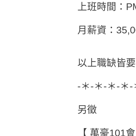
上班時間：PM 0
月薪資：35,00
以上職缺皆要
-＊-＊-＊-＊-
另徵
【 萬豪101