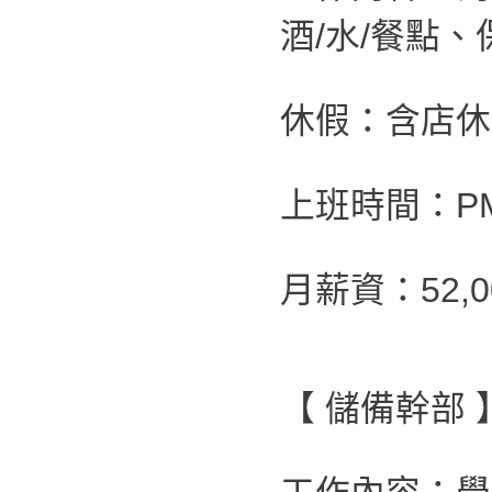
酒/水/餐點
休假：含店休
上班時間：PM 0
月薪資：52
【 儲備幹部 