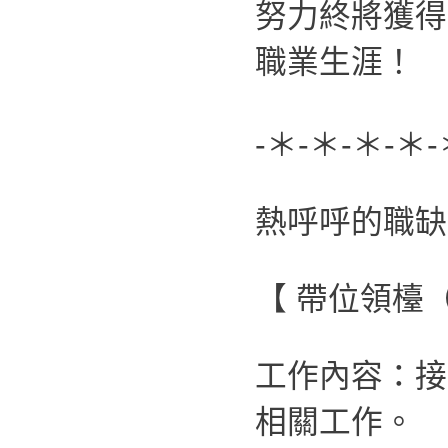
努力終將獲得
職業生涯！
-＊-＊-＊-＊-
熱呼呼的職缺
【 帶位領檯
工作內容：接
相關工作。