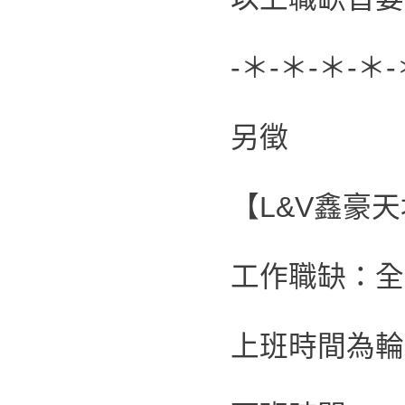
-＊-＊-＊-＊-
另徵
【L&V鑫豪
工作職缺：全
上班時間為輪班制