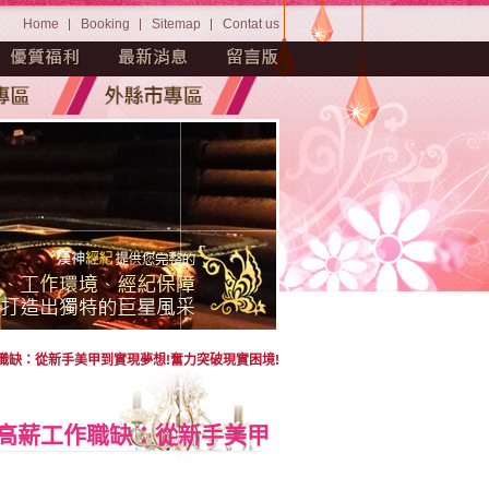
Home
Booking
Sitemap
Contat us
職缺：從新手美甲到實現夢想!奮力突破現實困境!
雄高薪工作職缺：從新手美甲