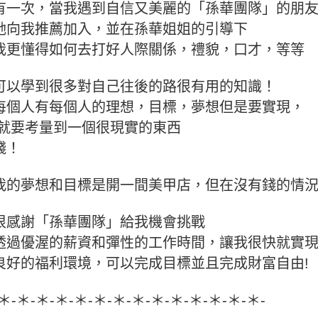
有一次，當我遇到自信又美麗的「孫華團隊」的朋
她向我推薦加入，並在孫華姐姐的引導下
我更懂得如何去打好人際關係，禮貌，口才，等等
可以學到很多對自己往後的路很有用的知識！
每個人有每個人的理想，目標，夢想但是要實現，
就要考量到一個很現實的東西
錢！
我的夢想和目標是開一間美甲店，但在沒有錢的情
很感謝「孫華團隊」給我機會挑戰
透過優渥的薪資和彈性的工作時間，讓我很快就實
良好的福利環境，可以完成目標並且完成財富自由!
-＊-＊-＊-＊-＊-＊-＊-＊-＊-＊-＊-＊-＊-＊-