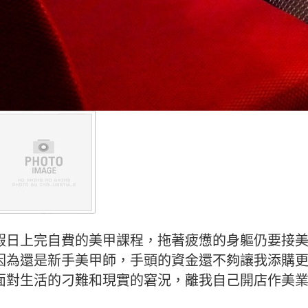
假日上完自費的美甲課程，拖著疲憊的身軀仍要接
因為還是新手美甲師，手頭的資金還不夠讓我添購
面對生活的刁難和現實的窘況，離我自己開店作美