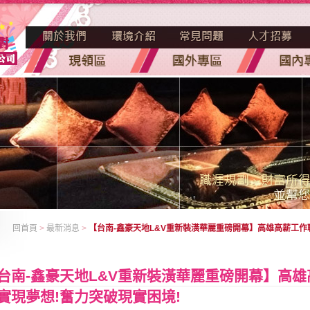
回首頁
>
最新消息
>
【台南-鑫豪天地L&V重新裝潢華麗重磅開幕】高雄高薪工作
台南-鑫豪天地L&V重新裝潢華麗重磅開幕】高
實現夢想!奮力突破現實困境!