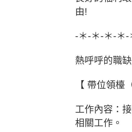
由!
-＊-＊-＊-＊-
熱呼呼的職缺
【 帶位領檯
工作內容：接
相關工作。