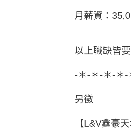
月薪資：35,00
以上職缺皆要
-＊-＊-＊-＊-
另徵
【L&V鑫豪