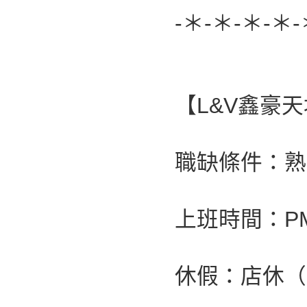
-＊-＊-＊-＊-
【L&V鑫豪
職缺條件：熟
上班時間：PM2
休假：店休（