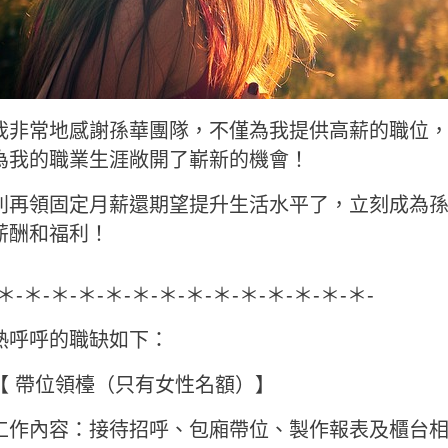
我非常地感謝孫華團隊，不僅為我提供高薪的職位
為我的職業生涯敞開了嶄新的機會！
別再領固定月薪還期望提升生活水平了，立刻成為
薪酬和福利！
-＊-＊-＊-＊-＊-＊-＊-＊-＊-＊-＊-＊-＊-＊-
熱呼呼的職缺如下：
【 帶位領檯（只有女性名額）】
工作內容：接待招呼、包廂帶位、製作報表及櫃台