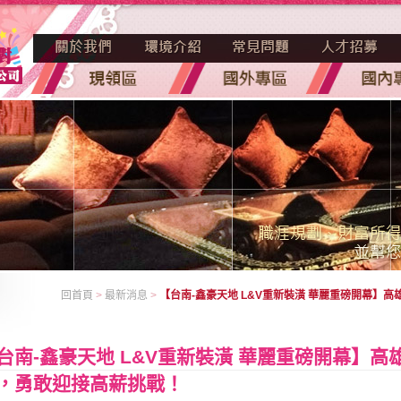
回首頁
>
最新消息
>
【台南-鑫豪天地 L&V重新裝潢 華麗重磅開幕】
台南-鑫豪天地 L&V重新裝潢 華麗重磅開幕】
，勇敢迎接高薪挑戰！