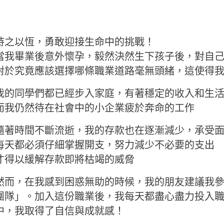
持之以恆，勇敢迎接生命中的挑戰！
當我畢業後意外懷孕，毅然決然生下孩子後，對自
對於究竟應該選擇哪條職業道路毫無頭緒，這使得
我的同學們都已經步入家庭，有著穩定的收入和生
而我仍然待在社會中的小企業疲於奔命的工作
隨著時間不斷流逝，我的存款也在逐漸減少，承受
每天都必須仔細掌握開支，努力減少不必要的支出
才得以緩解存款即將枯竭的威脅
然而，在我感到困惑無助的時候，我的朋友建議我
團隊」。加入這份職業後，我每天都盡心盡力投入
中，我取得了自信與成就感！