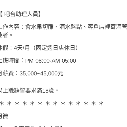
【 吧台助理人員】
工作內容：會水果切雕、酒水盤點、客戶店裡寄酒
趣者。
休假：4天/月（固定週日店休日）
上班時間：PM 08:00-AM 05:00
月薪資：35,000~45,000元
以上職缺皆要求滿18歲。
-＊-＊-＊-＊-＊-＊-＊-＊-＊-＊-＊-＊-＊-＊-
另徵