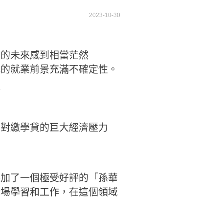
2023-10-30
己的未來感到相當茫然
我的就業前景充滿不確定性。
活
面對繳學貸的巨大經濟壓力
參加了一個極受好評的「孫華
職場學習和工作，在這個領域