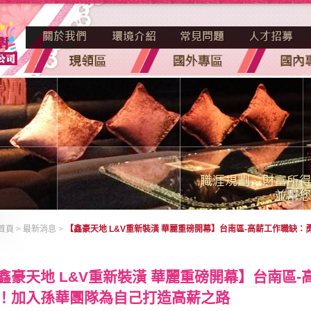
首頁
>
最新消息
>
【鑫豪天地 L&V重新裝潢 華麗重磅開幕】台南區-高薪工作職缺
鑫豪天地 L&V重新裝潢 華麗重磅開幕】台南區
！加入孫華團隊為自己打造高薪之路