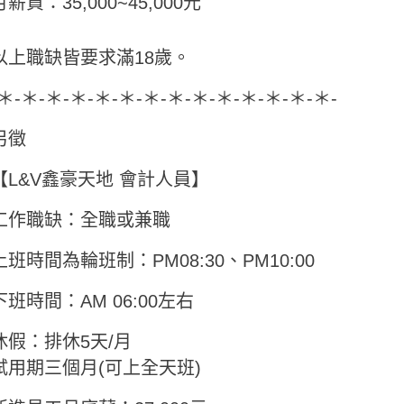
月薪資：35,000~45,000元
以上職缺皆要求滿18歲。
-＊-＊-＊-＊-＊-＊-＊-＊-＊-＊-＊-＊-＊-＊-
另徵
【L&V鑫豪天地 會計人員】
工作職缺：全職或兼職
上班時間為輪班制：PM08:30、PM10:00
下班時間：AM 06:00左右
休假：排休5天/月
試用期三個月(可上全天班)