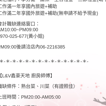
工作滿一年享國內旅遊+補助
工作滿二年享國外旅遊+補助(無申請不給予現金)
會計職缺連絡窗口：
AM10:00~PM09:00
0970-025-677(黃小姐)
PM09:00後請洽店內06-2216385
-＊-＊-＊-＊-＊-＊-＊-＊-＊-＊-＊-＊-＊-＊-
【L&V鑫豪天地 廚房師傅】
職缺條件：熟台菜、川菜（有證照佳）
上班時間：PM20:00-AM05:00