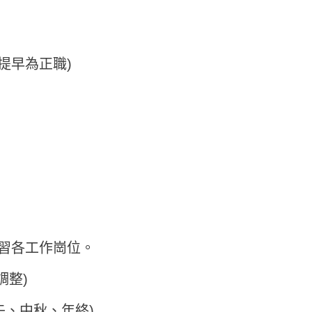
提早為正職)
實習各工作崗位。
調整)
午、中秋、年終)