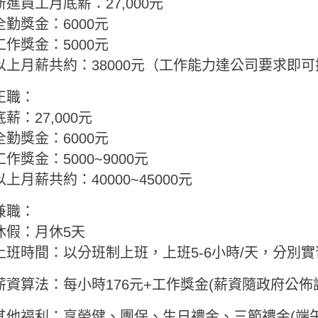
新進員工月底薪：27,000元
全勤獎金：6000元
工作獎金：5000元
以上月薪共約：38000元（工作能力達公司要求即可
正職：
底薪：27,000元
全勤獎金：6000元
工作獎金：5000~9000元
以上月薪共約：40000~45000元
兼職：
休假：月休5天
上班時間：以分班制上班，上班5-6小時/天，分別
薪資算法：每小時176元+工作獎金(薪資隨政府公佈
其他福利：享勞健、團保、生日禮金、三節禮金(端