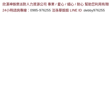
欣漢神娛樂派對人力資源公司 專業 / 愛心 / 細心 / 耐心 幫助您利用
24小時諮詢專線：
0985-976255
洽孫華姐姐 LINE ID :
debby976255