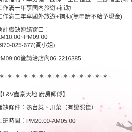
工作滿一年享國內旅遊+補助
工作滿二年享國外旅遊+補助(無申請不給予現金)
會計職缺連絡窗口：
AM10:00~PM09:00
0970-025-677(黃小姐)
PM09:00後請洽店內06-2216385
-＊-＊-＊-＊-＊-＊-＊-＊-＊-＊-＊-＊-＊-＊-
【L&V鑫豪天地 廚房師傅】
職缺條件：熟台菜、川菜（有證照佳）
上班時間：PM20:00-AM05:00