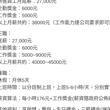
新進員工月底薪：27,000元
全勤獎金：6000元
工作獎金：5000元
以上月薪共約：38000元（工作能力達公司要求即可
正職：
底薪：27,000元
全勤獎金：6000元
工作獎金：5000~9000元
以上月薪共約：40000~45000元
兼職：
休假：月休5天
上班時間：以分班制上班，上班5-6小時/天，分別
薪資算法：每小時176元+工作獎金(薪資隨政府公佈
其他福利：享勞健、團保、生日禮金、三節禮金(端