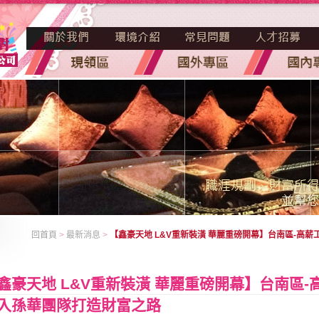
回首頁
>
最新消息
>
【鑫豪天地 L&V重新裝潢 華麗重磅開幕】台南區-高
鑫豪天地 L&V重新裝潢 華麗重磅開幕】台南區
入孫華團隊打造財富之路