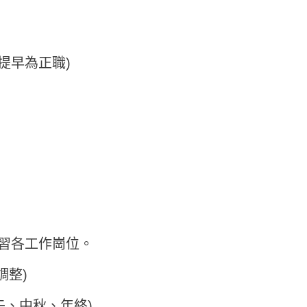
提早為正職)
實習各工作崗位。
調整)
午、中秋、年終)