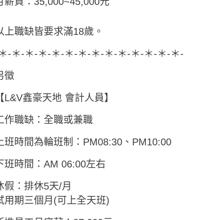
月薪資：35,000~45,000元
以上職缺皆要求滿18歲。
-＊-＊-＊-＊-＊-＊-＊-＊-＊-＊-＊-＊-＊-＊-
另徵
【L&V鑫豪天地 會計人員】
工作職缺：全職或兼職
上班時間為輪班制：PM08:30、PM10:00
下班時間：AM 06:00左右
休假：排休5天/月
試用期三個月(可上全天班)