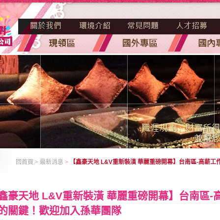
回首頁
>
最新消息
>
【鑫豪天地 L&V重新裝潢 華麗重磅開幕】台南區-高薪
鑫豪天地 L&V重新裝潢 華麗重磅開幕】台南區
的關鍵！歡迎加入孫華團隊