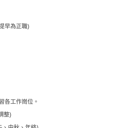
提早為正職)
實習各工作崗位。
調整)
午、中秋、年終)