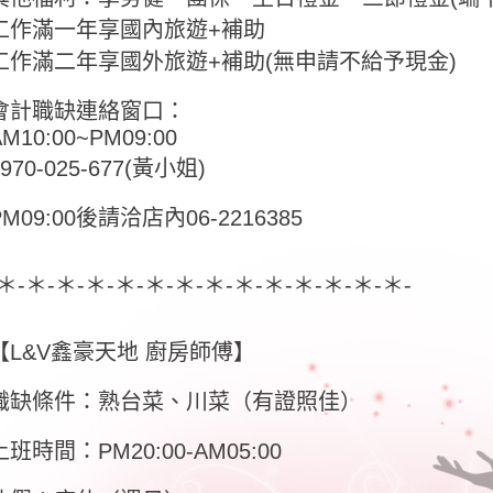
工作滿一年享國內旅遊+補助
工作滿二年享國外旅遊+補助(無申請不給予現金)
會計職缺連絡窗口：
AM10:00~PM09:00
0970-025-677(黃小姐)
PM09:00後請洽店內06-2216385
-＊-＊-＊-＊-＊-＊-＊-＊-＊-＊-＊-＊-＊-＊-
【L&V鑫豪天地 廚房師傅】
職缺條件：熟台菜、川菜（有證照佳）
上班時間：PM20:00-AM05:00