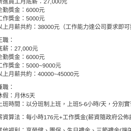
新進員工月底薪：27,000元
全勤獎金：6000元
工作獎金：5000元
以上月薪共約：38000元（工作能力達公司要求即可
正職：
底薪：27,000元
全勤獎金：6000元
工作獎金：5000~9000元
以上月薪共約：40000~45000元
兼職：
休假：月休5天
上班時間：以分班制上班，上班5-6小時/天，分別
薪資算法：每小時176元+工作獎金(薪資隨政府公佈
其他福利：享勞健、團保、生日禮金、三節禮金(端