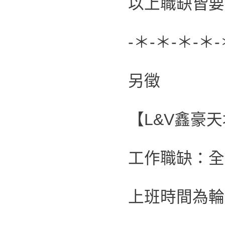
以上職缺皆要
-＊-＊-＊-＊-
另徵
【L&V鑫豪
工作職缺：全
上班時間為輪班制