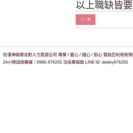
以上職缺皆要
上一頁
欣漢神娛樂派對人力資源公司 專業 / 愛心 / 細心 / 耐心 幫助您利用
24小時諮詢專線：
0985-976255
洽孫華姐姐 LINE ID :
debby976255