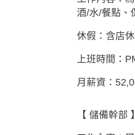
酒/水/餐點
休假：含店休
上班時間：PM 0
月薪資：52
【 儲備幹部 