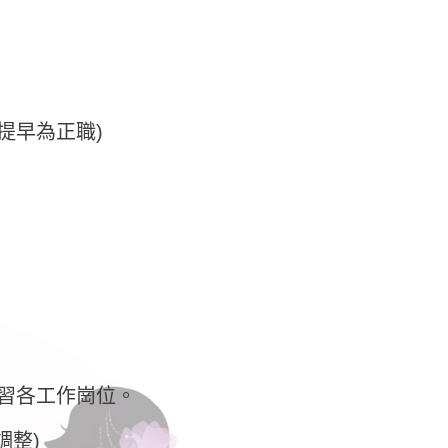
提早為正職)
實習各工作崗位。
調整)