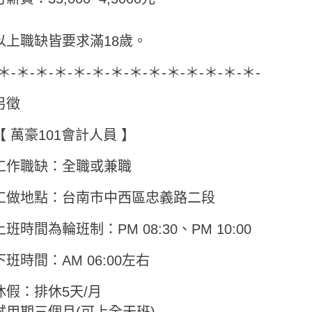
以上職缺皆要求滿18歲。
-＊-＊-＊-＊-＊-＊-＊-＊-＊-＊-＊-＊-＊-＊-
另徵
【 萬豪101會計人員 】
工作職缺：全職或兼職
工做地點：台南市中西區忠義路二段
上班時間為輪班制：PM 08:30、PM 10:00
下班時間：AM 06:00左右
休假：排休5天/月