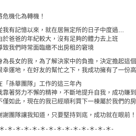
將危機化為轉機！
從我有記憶以來，就在居無定所的日子中度過…
由於爸爸的年紀較大，沒有足夠的體力去上班
導致我們時常面臨繳不出房租的窘境
身為長女的我，為了解決家中的負擔，決定擔起這
很幸運地，在好友的幫忙之下，我成功擁有了一份
在「孫華團隊」工作的這三年內
我靠著努力不懈的精神，不斷地提升自我，成功賺
不僅如此，現在的我已經順利買下一棟屬於我們的
謝謝團隊讓我知道，只要堅持到底，成功就在眼前
-＊-＊-＊-＊-＊-＊-＊-＊-＊-＊-＊-＊-＊-＊-