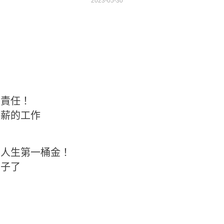
2023-05-30
個責任！
高薪的工作
到人生第一桶金！
房子了
！