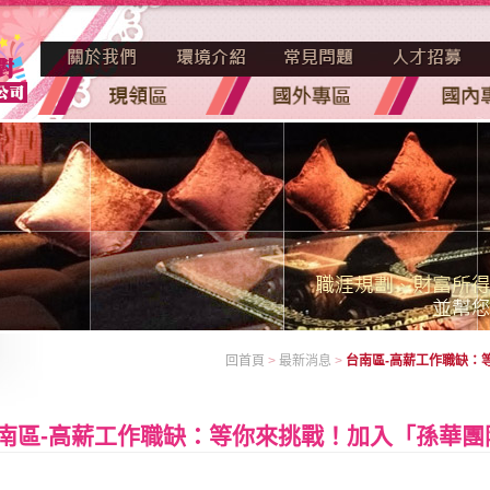
回首頁
>
最新消息
>
台南區-高薪工作職缺：
南區-高薪工作職缺：等你來挑戰！加入「孫華團