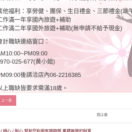
其他福利：享勞健、團保、生日禮金、三節禮金(端
工作滿一年享國內旅遊+補助
工作滿二年享國外旅遊+補助(無申請不給予現金)
會計職缺連絡窗口：
AM10:00~PM09:00
0970-025-677(黃小姐)
PM09:00後請洽店內06-2216385
以上職缺皆要求需滿18歲。
上一頁
回上頁
/ 細心 / 耐心 幫助您利用有限時間 累積無限的財富