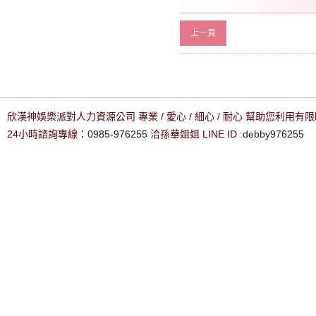
上一頁
欣漢神娛樂派對人力資源公司 專業 / 愛心 / 細心 / 耐心 幫助您利用
24小時諮詢專線：
0985-976255
洽孫華姐姐 LINE ID :
debby976255