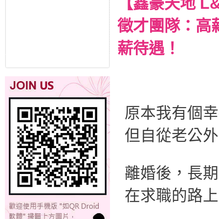
【鑫豪天地 L
徵才團隊：高
薪待遇！
原本我有個幸
但自從老公外
離婚後，長期
在求職的路上