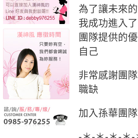
為了讓未來的
我成功進入了
團隊提供的優
自己
非常感謝團隊
職缺
加入孫華團隊
-＊-＊-＊-＊-