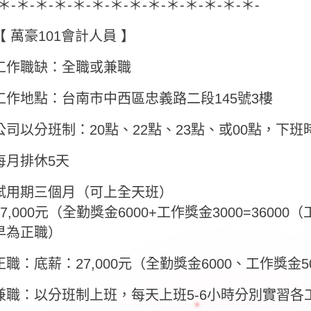
-＊-＊-＊-＊-＊-＊-＊-＊-＊-＊-＊-＊-＊-＊-
【 萬豪101會計人員 】
工作職缺：全職或兼職
工作地點：台南市中西區忠義路二段145號3樓
公司以分班制：20點、22點、23點、或00點，下班
每月排休5天
試用期三個月（可上全天班）
27,000元（全勤獎金6000+工作獎金3000=360
早為正職）
正職：底薪：27,000元（全勤獎金6000、工作獎金5000
兼職：以分班制上班，每天上班5-6小時分別實習各