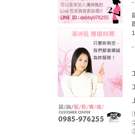
①
②
③