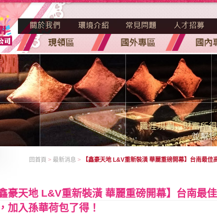
回首頁
>
最新消息
>
【鑫豪天地 L&V重新裝潢 華麗重磅開幕】台南最
鑫豪天地 L&V重新裝潢 華麗重磅開幕】台南最
，加入孫華荷包了得！