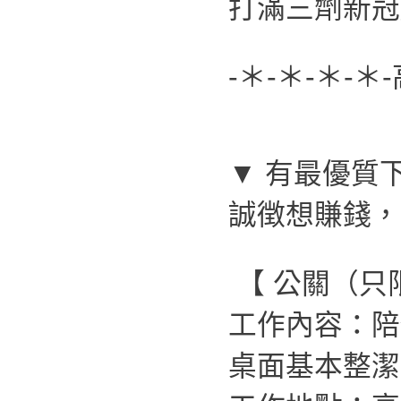
打滿三劑新冠
-＊-＊-＊-＊
▼ 有最優質
誠徴想賺錢，
【 公關（只
工作內容：陪
桌面基本整潔