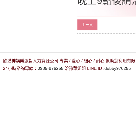
晚上9點後請洽0
上一頁
欣漢神娛樂派對人力資源公司 專業 / 愛心 / 細心 / 耐心 幫助您利用
24小時諮詢專線：
0985-976255
洽孫華姐姐 LINE ID :
debby976255