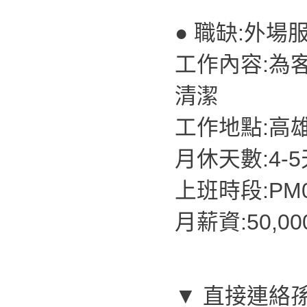
● 職缺:外場
工作內容:為
清潔
工作地點:高
月休天數:4-
上班時段:PM07
月薪資:50,0
▼ 直接連絡