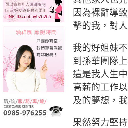
因為裸辭導致
擊的我，對人
我的好姐妹不
到孫華團隊上
這是我人生中
高薪的工作以
及的夢想，我
果然努力堅持