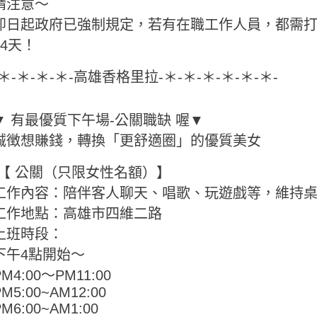
請注意～
即日起政府已強制規定，若有在職工作人員，都需
14天！
-＊-＊-＊-＊-高雄香格里拉-＊-＊-＊-＊-＊-＊-
▼ 有最優質下午場-公關職缺 喔▼
誠徴想賺錢，轉換「更舒適圈」的優質美女
【 公關（只限女性名額）】
工作內容：陪伴客人聊天、唱歌、玩遊戲等，維持
工作地點：高雄市四維二路
上班時段：
下午4點開始～
PM4:00～PM11:00
PM5:00~AM12:00
PM6:00~AM1:00