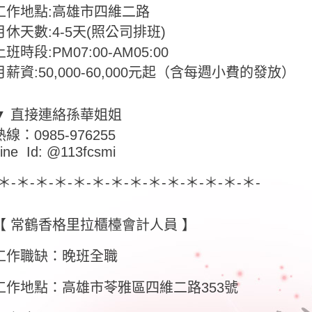
工作地點:高雄市四維二路
月休天數:4-5天(照公司排班)
上班時段:PM07:00-AM05:00
月薪資:50,000-60,000元起（含每週小費的發放）
▼ 直接連絡孫華姐姐
熱線：0985-976255
ine Id: @113fcsmi
-＊-＊-＊-＊-＊-＊-＊-＊-＊-＊-＊-＊-＊-＊-
【 常鶴香格里拉櫃檯會計人員 】
工作職缺：晚班全職
工作地點：高雄市苓雅區四維二路353號