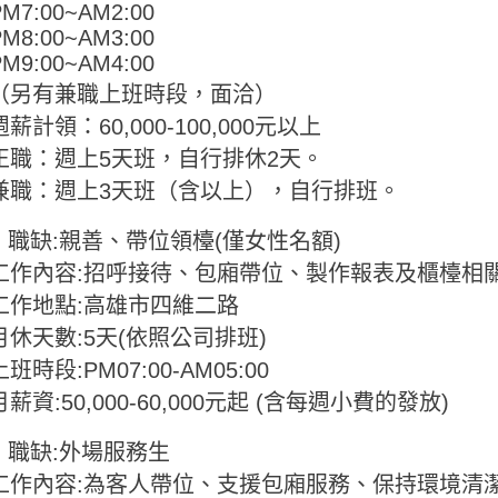
PM7:00~AM2:00
PM8:00~AM3:00
PM9:00~AM4:00
（另有兼職上班時段，面洽）
週薪計領：60,000-100,000元以上
正職：週上5天班，自行排休2天。
兼職：週上3天班（含以上），自行排班。
● 職缺:親善、帶位領檯(僅女性名額)
工作內容:招呼接待、包廂帶位、製作報表及櫃檯相
工作地點:高雄市四維二路
月休天數:5天(依照公司排班)
上班時段:PM07:00-AM05:00
月薪資:50,000-60,000元起 (含每週小費的發放)
● 職缺:外場服務生
工作內容:為客人帶位、支援包廂服務、保持環境清