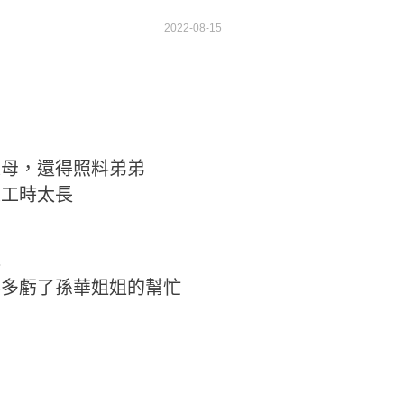
2022-08-15
弟
…
父母，還得照料弟弟
是工時太長
心
得多虧了孫華姐姐的幫忙