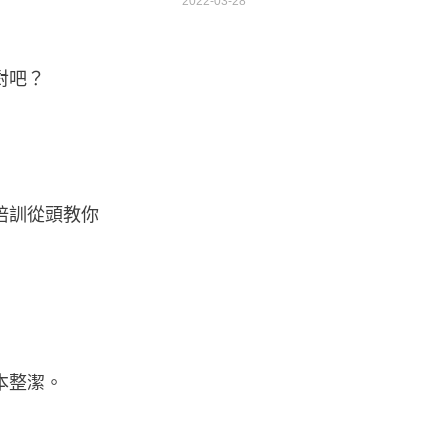
2022-03-28
對吧？
培訓從頭教你
本整潔。