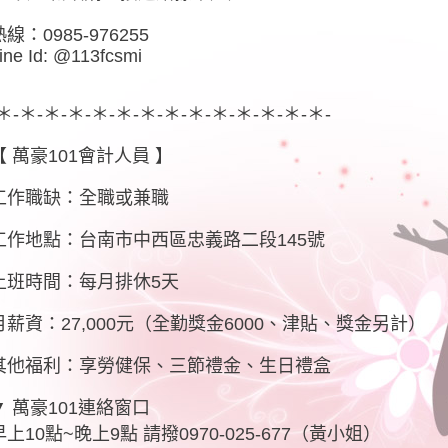
熱線：0985-976255
ine Id: @113fcsmi
-＊-＊-＊-＊-＊-＊-＊-＊-＊-＊-＊-＊-＊-＊-
【 萬豪101會計人員 】
工作職缺：全職或兼職
工作地點：台南市中西區忠義路二段145號
上班時間：每月排休5天
月薪資：27,000元（全勤獎金6000、津貼、獎金另計）
其他福利：享勞健保、三節禮金、生日禮盒
▼ 萬豪101連絡窗口
早上10點~晚上9點 請撥0970-025-677（黃小姐）