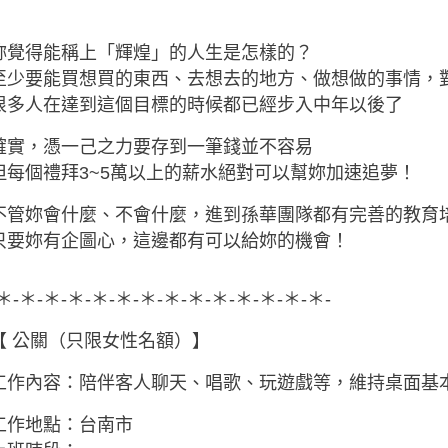
妳覺得能稱上「輝煌」的人生是怎樣的？
至少要能買想買的東西、去想去的地方、做想做的事情，
很多人在達到這個目標的時候都已經步入中年以後了
確實，憑一己之力要存到一筆錢並不容易
但每個禮拜3~5萬以上的薪水絕對可以幫妳加速追夢！
不管妳會什麼、不會什麼，進到孫華團隊都有完善的教育
只要妳有企圖心，這邊都有可以給妳的機會！
-＊-＊-＊-＊-＊-＊-＊-＊-＊-＊-＊-＊-＊-＊-
【 公關（只限女性名額）】
工作內容：陪伴客人聊天、唱歌、玩遊戲等，維持桌面基
工作地點：台南市