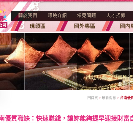
回首頁
>
最新消息
>
台南優
南優質職缺：快速賺錢，讓妳能夠提早迎接財富