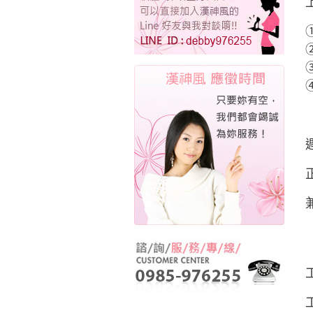
①
②
③
④