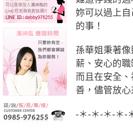
妳可以過上自
的事！
孫華姐秉著像
薪、安心的職
而且在安全、
善，儘管放心
-＊-＊-＊-＊-