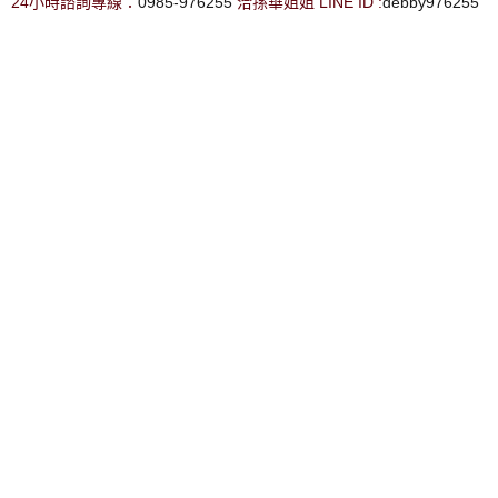
24小時諮詢專線：
0985-976255
洽孫華姐姐 LINE ID :
debby976255