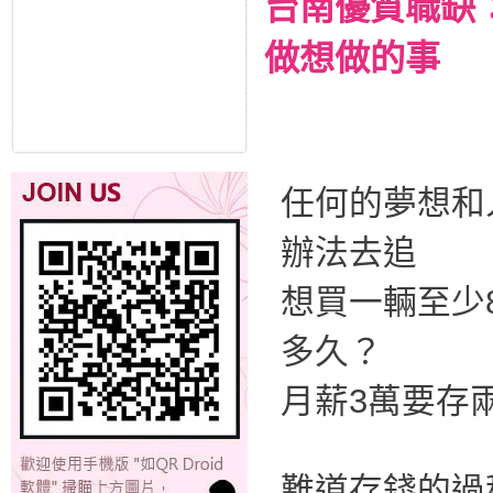
台南優質職缺
做想做的事
任何的夢想和
辦法去追
想買一輛至少
多久？
月薪3萬要存
難道存錢的過