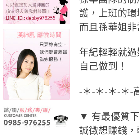
護，上班的環
而且孫華姐非
年紀輕輕就過
自己做到！
-＊-＊-＊-＊
▼ 有最優質下
誠徴想賺錢，