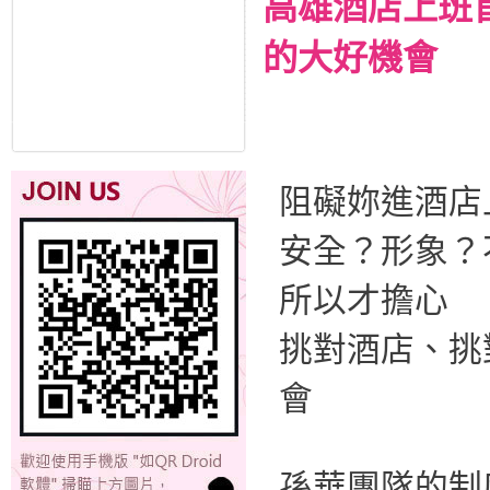
高雄酒店上班
的大好機會
阻礙妳進酒店
安全？形象？
所以才擔心
挑對酒店、挑
會
孫華團隊的制