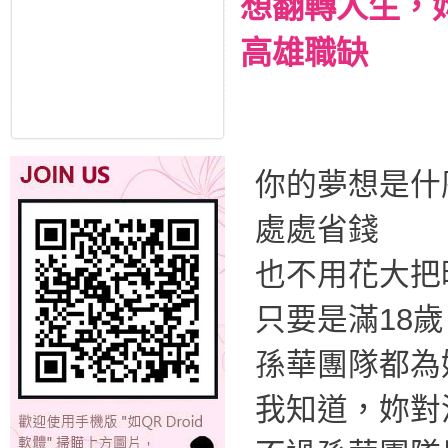
想翻轉人生，
高雄職缺
你的夢想是什
處處省錢
也不用花大把
只要是滿18
孫華團隊都為
我知道，妳對