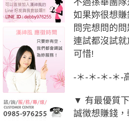
不過孫華團隊
如果妳很想賺
問完想問的問
連試都沒試就
可惜!
-＊-＊-＊-＊
▼ 有最優質下
誠徴想賺錢，