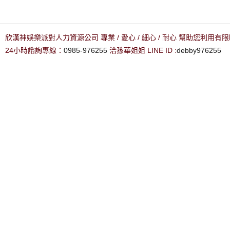
欣漢神娛樂派對人力資源公司 專業 / 愛心 / 細心 / 耐心 幫助您利用
24小時諮詢專線：
0985-976255
洽孫華姐姐 LINE ID :
debby976255