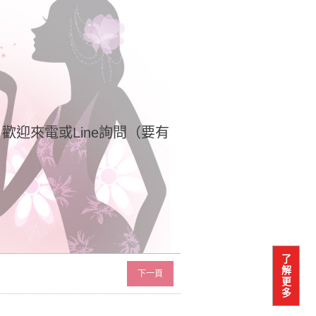
歡迎來電或Line詢問（要有
了
解
下一頁
更
多