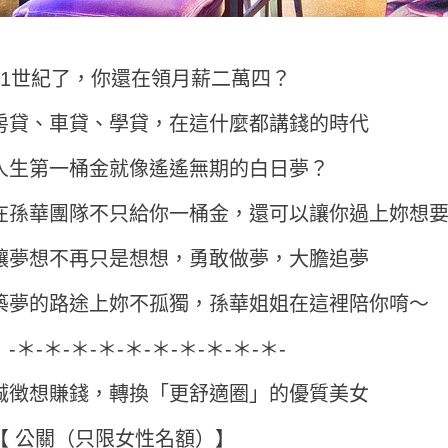
21世紀了，你還在領月薪二萬四？
房貸、車貸、學貸，在這什麼都講錢的時代
人生第一桶金就像遙遙無期的白日夢？
在孫華團隊不只給你一桶金，還可以讓你過上妳想
讓夢想不再只是想想，勇敢做夢，大膽追夢
築夢的路途上妳不孤獨，孫華姐姐在這裡陪你唷～
-＊-＊-＊-＊-＊-＊-＊-＊-＊-＊-
誠徴想賺錢，轉換「更舒適圈」的優質美女
【 公關（只限女性名額）】