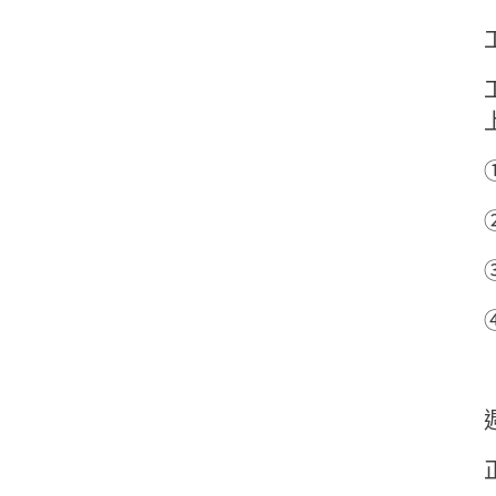
①
②
③
④