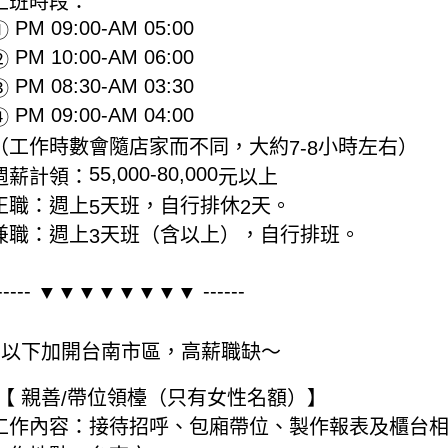
上班時段：
PM 09:00-AM 05:00
①
PM 10:00-AM 06:00
②
PM 08:30-AM 03:30
③
PM 09:00-AM 04:00
④
（工作時數會隨店家而不同，大約
小時左右）
7-8
55,000-80,000
週薪計領：
元以上
正職：週上
天班，自行排休
天。
5
2
兼職：週上
天班（含以上），自行排班。
3
-----
------
▼▼▼▼▼▼▼▼
以下加開台南市區，高薪職缺～
~
【
親善
帶位領檯（只有女性名額）】
/
工作內容：接待招呼、包廂帶位、製作報表及櫃台