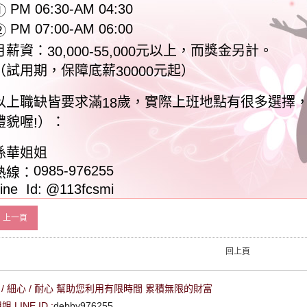
PM 06:30-AM 04:30
①
PM 07:00-AM 06:00
②
月薪資：
元以上，而獎金另計。
30,000-55,000
（試用期，保障底薪
元起）
30000
以上職缺皆要求滿
歲，實際上班地點有很多選擇
18
禮貌喔
）：
!
孫華姐姐
0985-976255
熱線：
ine
Id: @113fcsmi
上一頁
回上頁
/ 細心 / 耐心 幫助您利用有限時間 累積無限的財富
LINE ID :
debby976255