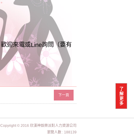
，歡迎來電或
詢問（要有
Line
了
解
下一頁
更
多
Copyright © 2016 欣漢神娛樂派對人力資源公司
瀏覽人數 : 188139