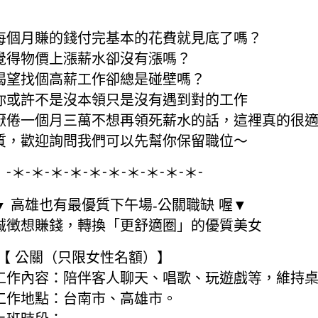
每個月賺的錢付完基本的花費就見底了嗎？
覺得物價上漲薪水卻沒有漲嗎？
渴望找個高薪工作卻總是碰壁嗎？
你或許不是沒本領只是沒有遇到對的工作
厭倦一個月三萬不想再領死薪水的話，這裡真的很
質，歡迎詢問我們可以先幫你保留職位～
-
-
-
-
-
-
-
-
-
-
-
＊
＊
＊
＊
＊
＊
＊
＊
＊
＊
高雄也有最優質下午場
公關職缺
喔▼
▼
-
誠徴想賺錢，轉換「更舒適圈」的優質美女
【
公關（只限女性名額）】
工作內容：陪伴客人聊天、唱歌、玩遊戲等，維持
工作地點：台南市、高雄市。