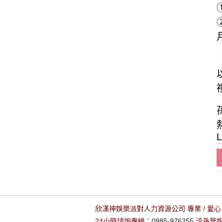
L
欣漢神娛樂派對人力資源公司 專業 / 愛心 
24小時諮詢專線：
0985-976255
洽孫華姐姐 