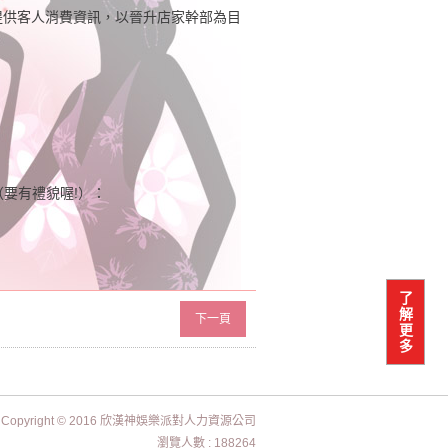
提供客人消費資訊，以晉升店家幹部為目
（要有禮貌喔!）：
了
解
下一頁
更
多
Copyright © 2016 欣漢神娛樂派對人力資源公司
瀏覽人數 : 188264