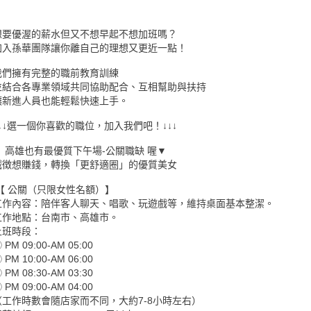
想要優渥的薪水但又不想早起不想加班嗎？
加入孫華團隊讓你離自己的理想又更近一點！
我們擁有完整的職前教育訓練
並結合各專業領域共同協助配合、互相幫助與扶持
讓新進人員也能輕鬆快速上手。
↓↓↓選一個你喜歡的職位，加入我們吧！↓↓↓
▼ 高雄也有最優質下午場-公關職缺 喔▼
誠徴想賺錢，轉換「更舒適圈」的優質美女
【 公關（只限女性名額）】
工作內容：陪伴客人聊天、唱歌、玩遊戲等，維持桌面基本整潔。
工作地點：台南市、高雄市。
上班時段：
 PM 09:00-AM 05:00
 PM 10:00-AM 06:00
 PM 08:30-AM 03:30
 PM 09:00-AM 04:00
（工作時數會隨店家而不同，大約7-8小時左右）