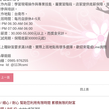
工作內容：學習現場操作與專業技能，屬實習階段，店家提供底薪保障，
標參與培訓。
工作地點：台南市。
上班時間：每月自排休4~5天
 PM 06:30-AM 04:30
 PM 07:00-AM 06:00
薪資：30,000-55,000元以上，而獎金另計。
（試用期，保障底薪30000元起）
以上職缺皆要求滿18歲，實際上班地點有很多選擇，歡迎來電或Line詢問
孫華姐姐
線：0985-976255
ine Id: @113fcsmi
上一頁
回上頁
/ 細心 / 耐心 幫助您利用有限時間 累積無限的財富
LINE ID :
debby976255