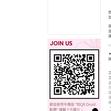
①
②
③
④