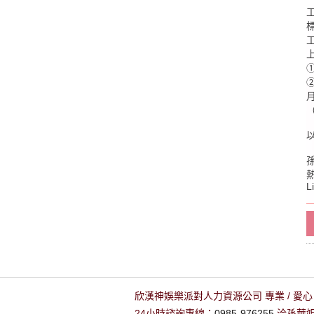
①
②
月
熱
L
欣漢神娛樂派對人力資源公司 專業 / 愛心 
24小時諮詢專線：
0985-976255
洽孫華姐姐 